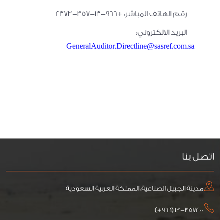
رقم الهاتف المباشر: +966-13-357-2373
البريد الالكتروني:
GeneralAuditor.Directline@sasref.com.sa
اتصل بنا
مدينة الجبيل الصناعية، المملكة العربية السعودية
١۳-۳٥۷٢٠۰ (۹٦٦+)