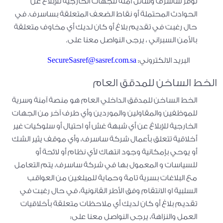
توفر ساسرف وسائل آمنة للجهات الخارجية للإبلاغ عن
الحوادث المحتملة أو نقاط الضعف المتعلقة بساسرف. في
حال رغبت في تقديم بلاغ أو كان لديك أي مخاوف متعلقة
بالأمن السبراني ، يرجى النواصل معنا على.
البريد الالكتروني:
SecureSasref@sasref.com.sa
الخط الساخن للمدقق العام
الخط الساخن للمدقق الداخلي العام هو منصة آمنة وسرية
للموظفين والمقاولين والموردين وأي طرف آخر من الجهات
الخارجية للإبلاغ عن أي شبهة غش أو احتيال أو سلوكيات غير
أخلاقية تتعلق بأعمال شركة ساسرف، وأي موقف يثير الشك
أو يوحي بإمكانية وجود انتهاك لأي نظام أو لائحة أو
للسياسات و المعمول بها في شركة ساسرف، يتم التعامل
مع البلاغات بسرية تامة وحماية للمبلغين من العواقب
السلبية او الانتقام وفق الأطر القانونية، في حال رغبت في
تقديم بلاغ أو كان لديك أي ملاحظات متعلقة بأخلاقيات
العمل والنزاهة، يرجى النواصل معنا على: