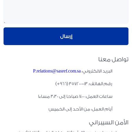
إرسال
تواصل معنا
البريد الالكتروني:
P.relations@sasref.com.sa
رقم الهاتف: ١۳-۳٥۷٢٠۰ (۹٦٦+)
ساعات العمل: 7:00 صباحا إلى 3:30 مساءا
أيام العمل: من الأحد إلى الخميس
الأمن السيبراني